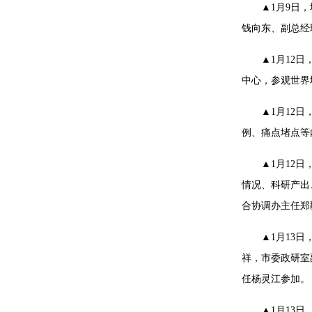
▲1月9日
钱向东、副总经
▲1月12
中心，参观世界
▲1月12
例、痛点堵点等
▲1月12
情况、科研产出
合协调办主任郑
▲1月13
祥，市委政研室
任杨灵江参加。
▲1月13