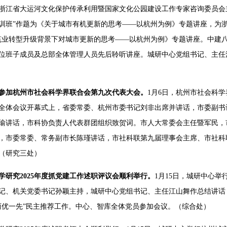
浙江省大运河文化保护传承利用暨国家文化公园建设工作专家咨询委员会主
训班”作题为《关于城市有机更新的思考——以杭州为例》专题讲座，为浙建
筑业转型升级背景下对城市更新的思考——以杭州为例》专题讲座。中建
单位班子成员及总部全体管理人员先后聆听讲座。城研中心党组书记、主
参加杭州市社会科学界联合会第九次代表大会。
1月6日，杭州市社会科
次全体会议开幕式上，省委常委、杭州市委书记刘非出席并讲话，市委副
瑜讲话，市科协负责人代表群团组织致贺词。市人大常委会主任暨军民，
，市委常委、常务副市长陈瑾讲话，市社科联第九届理事会主席、市社科
（研究三处）
学研究2025年度抓党建工作述职评议会顺利举行。
1月15日，城研中心举
记、机关党委书记孙颖主持，城研中心党组书记、主任江山舞作总结讲话
两优一先”民主推荐工作。中心、智库全体党员参加会议。（综合处）