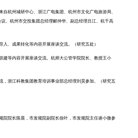
。来自杭州城研中心、浙江广电集团、杭州市文化广电旅游局、
会议。杭州市交投集团总经理郦仲华、副总经理吕江、杭千高
源导入、成果转化等内容开展座谈交流。（研究五处）
建联建等内容开展座谈交流。杭师大公管学院院长、教授王小
交流，浙江科教集团教育培训事业部总经理刘昊参加。（研究五
规院院长陈晨，市发规院副院长徐叶，市发规院主任谢小微参