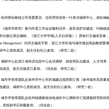
日，杭州西站枢纽公司党委委员、总经理张佰良一行来访城研中心，就站城
日，《城市学研究》集刊年度工作会议顺利召开，就常设栏目建设、约稿稿
学出版社原总编辑、《浙江大学学报(人文社科版）》原执行主编袁亚春
 of Urban Management》共同主编吴宇哲，浙江大学区域与城市规划
研中心党组成员、副主任杜红心参加。（研究二处）
日，城研中心赴浙江省经济信息中心走访调研，就智库队伍建设、人才培养
组成员、副主任杨灵江参加。（综合处、研究三处）
日，城市学智库团队赴泉州市中心市区城建总指挥部汇报《泉州城市高质量
改建议。城研中心党组成员、副主任杜红心参加。（研究一处）
日，城市学智库团队赴杭州钱塘枢纽绿色成长中心调研并汇报课题研究阶段
，党组副书记孙颖参加。（综合处）