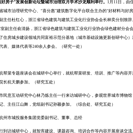
与好房子”发展创新论坛暨城市治理双月学术沙龙顺利举行。
1月11日，
省城市治理研究中心、“喜分惠”建筑数字化平台联合主办的“好材料与好
副主任杜红心，浙江省绿色建筑与建筑工业化行业协会会长林奕分别致辞
作室副主任俞清扬，浙江省绿色建筑与建筑工业化行业协会绿色建材分会会
了住房城乡建设领域共同富裕示范分基地（城市基础设施更新创研中心）
代表、媒体代表等240余人参会。（研究一处）
，杭帮菜专题座谈会在城研中心举行，就杭帮菜研发、培训、推广等内容
院长杭天鹏参加。（研究五处）
，市民意互动研究中心林乃炼主任一行来访城研中心，参观世界城市博物
记、主任江山舞，党组副书记孙颖参加。（综合处、研究五处）
，杭州市城投服务集团党委副书记、董事、总经
行到访城研中心，就智库建设、课题咨询、培训合作等内容开展座谈交流