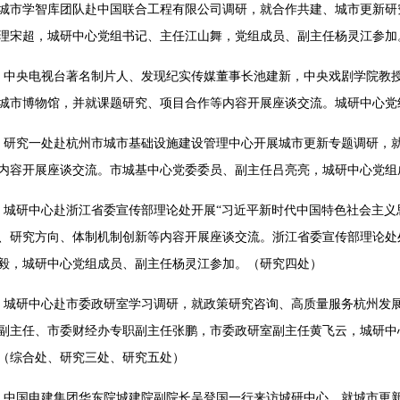
，城市学智库团队赴中国联合工程有限公司调研，就合作共建、城市更新
理宋超，城研中心党组书记、主任江山舞，党组成员、副主任杨灵江参加
日，中央电视台著名制片人、发现纪实传媒董事长池建新，中央戏剧学院教
城市博物馆，并就课题研究、项目合作等内容开展座谈交流。城研中心党
日，研究一处赴杭州市城市基础设施建设管理中心开展城市更新专题调研，
内容开展座谈交流。市城基中心党委委员、副主任吕亮亮，城研中心党组
日，城研中心赴浙江省委宣传部理论处开展“习近平新时代中国特色社会主
、研究方向、体制机制创新等内容开展座谈交流。浙江省委宣传部理论处
毅，城研中心党组成员、副主任杨灵江参加。（研究四处）
日，城研中心赴市委政研室学习调研，就政策研究咨询、高质量服务杭州发
副主任、市委财经办专职副主任张鹏，市委政研室副主任黄飞云，城研中
（综合处、研究三处、研究五处）
日，中国电建集团华东院城建院副院长吴登国一行来访城研中心，就城市更