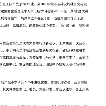
任王国平先后为“中建八局2026年城市基础设施社区化与城
集团党委理论学习中心组学习会暨2026年第一期“浙建大讲
八局总部领导、局属单位等各级干部，浙建集团领导班子成
任江山舞，党组成员、副主任杜红心参加。（研究一处、研究四
学界联合会第九次代表大会举行预备会议、主席团第一次会议。
书记、市长姚高员作经济社会发展形势报告。省社科联党组书
市政协主席马卫光，市委副书记马小秋，市领导朱华、金承涛
联党组书记、主席周国如发言。城研中心研究人员作为理事、
行杭州城市学研究2025年度抓党建工作述职评议会，会议由城
，机关党委副书记、委员、党支部书记作会议述职，会上开展