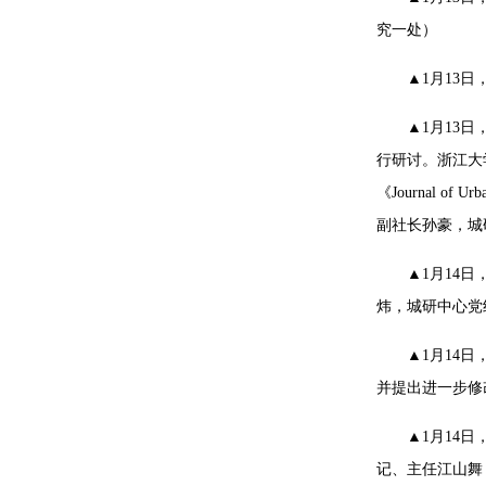
究一处）
▲1月13
▲1月13
行研讨。浙江大
《Journal
副社长孙豪，城
▲1月14
炜，城研中心党
▲1月14
并提出进一步修
▲1月14
记、主任江山舞