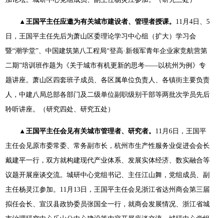
▲王国平主任应邀为有关城市建设者、管理者授课。
11月4日、5
日，王国平主任先后为萧山区委理论学习中心组（扩大）学习会
暨“潮学堂”、中国建筑第八工程局“登高·新领军青年企业家竞航营第
二期”培训班作题为《关于城市有机更新的思考——以杭州为例》专
题讲座。萧山区四套班子成员、各区属单位负责人、各镇街主要负责
人，中建八局总部各部门及二级单位副职级别干部等两批次学员先后
聆听讲座。（研究四处、研究五处）
▲王国平主任会见有关城市管理者、研究者。
11月6日，王国平
主任会见原市委常委、常务副市长，杭州市生产性服务业促进会会长
戴建平一行，双方就构建现代产业体系、发展实体经济、数实融合等
议题开展座谈交流。城研中心党组书记、主任江山舞，党组成员、副
主任杨灵江参加。11月13日，王国平主任会见浙江省达州商会第三届
拟任会长、宣汉县政协委员张国全一行，就商会发展情况、浙江省城