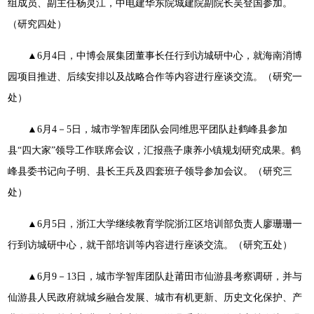
组成员、副主任杨灵江，中电建华东院城建院副院长吴登国参加。
（研究四处）
▲6月4日，中博会展集团董事长任行到访城研中心，就海南消博
园项目推进、后续安排以及战略合作等内容进行座谈交流。（研究一
处）
▲6月4－5日，城市学智库团队会同维思平团队赴鹤峰县参加
县“四大家”领导工作联席会议，汇报燕子康养小镇规划研究成果。鹤
峰县委书记向子明、县长王兵及四套班子领导参加会议。（研究三
处）
▲6月5日，浙江大学继续教育学院浙江区培训部负责人廖珊珊一
行到访城研中心，就干部培训等内容进行座谈交流。（研究五处）
▲6月9－13日，城市学智库团队赴莆田市仙游县考察调研，并与
仙游县人民政府就城乡融合发展、城市有机更新、历史文化保护、产